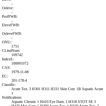
-
Oeleve:
-
ProfFWB:
-
EleveFWB:
-
OeleveFWB:
-
ONU:
1751
CLindNum:
109742
IndexE:
100001072
CAS:
1979-11-08
EC:
201-178-4
Classific:
Acute Tox. 3 H301 H311 H331 Skin Corr. 1B Aquatic Acute
1
Notifications:
Aquatic Chronic 1 H410 Eye Dam. 1 H318 STOT SE 3
H335 Met. Corr. 1 H290 Acute Tox. 1 H330 Acute Tox. 2