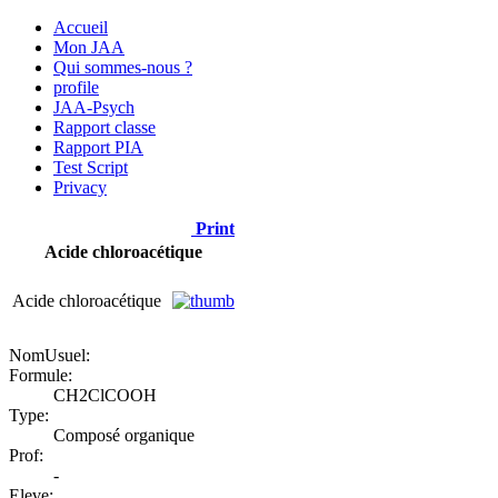
Accueil
Mon JAA
Qui sommes-nous ?
profile
JAA-Psych
Rapport classe
Rapport PIA
Test Script
Privacy
Print
Acide chloroacétique
Acide chloroacétique
NomUsuel:
Formule:
CH2ClCOOH
Type:
Composé organique
Prof:
-
Eleve: