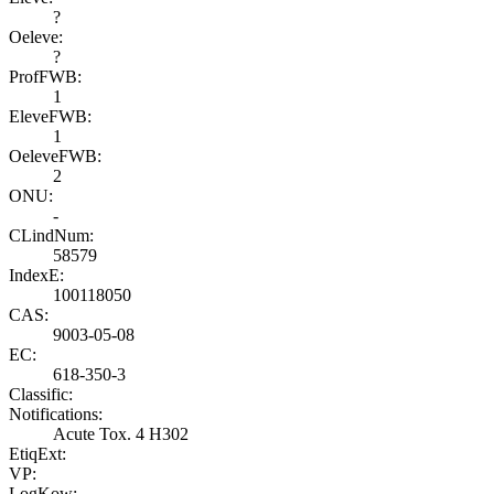
?
Oeleve:
?
ProfFWB:
1
EleveFWB:
1
OeleveFWB:
2
ONU:
-
CLindNum:
58579
IndexE:
100118050
CAS:
9003-05-08
EC:
618-350-3
Classific:
Notifications:
Acute Tox. 4 H302
EtiqExt:
VP:
LogKow: