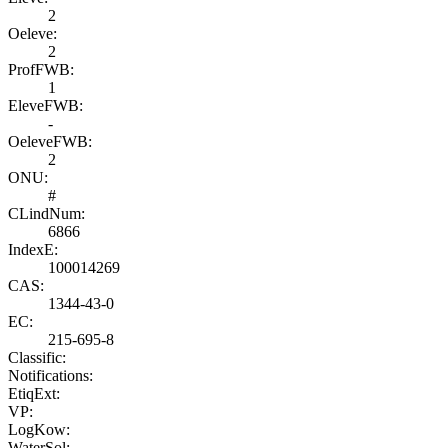
2
Oeleve:
2
ProfFWB:
1
EleveFWB:
-
OeleveFWB:
2
ONU:
#
CLindNum:
6866
IndexE:
100014269
CAS:
1344-43-0
EC:
215-695-8
Classific:
Notifications:
EtiqExt:
VP:
LogKow:
WaterSol: