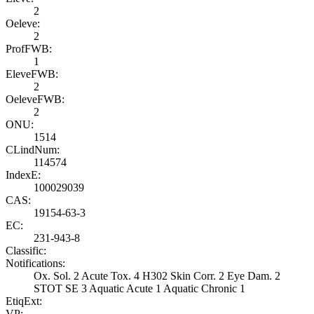
2
Oeleve:
2
ProfFWB:
1
EleveFWB:
2
OeleveFWB:
2
ONU:
1514
CLindNum:
114574
IndexE:
100029039
CAS:
19154-63-3
EC:
231-943-8
Classific:
Notifications:
Ox. Sol. 2 Acute Tox. 4 H302 Skin Corr. 2 Eye Dam. 2
STOT SE 3 Aquatic Acute 1 Aquatic Chronic 1
EtiqExt:
VP: