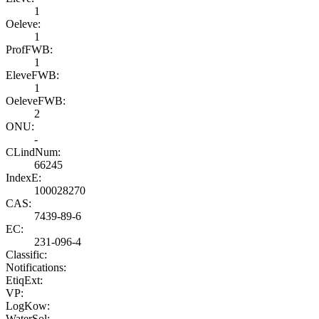
1
Oeleve:
1
ProfFWB:
1
EleveFWB:
1
OeleveFWB:
2
ONU:
-
CLindNum:
66245
IndexE:
100028270
CAS:
7439-89-6
EC:
231-096-4
Classific:
Notifications:
EtiqExt:
VP:
LogKow:
WaterSol: