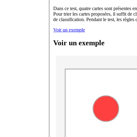
Dans ce test, quatre cartes sont présentes en permanence ; ce sont les catégories. On va vous demander de trier des cartes dans une de ces 
Pour trier les cartes proposées, il suffit de cliquer sur une des quatre catégories proposées. La règle de classification vous 
de classification. Pendant le test, les règ
Voir un exemple
Voir un exemple