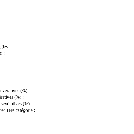
les :
) :
évératives (%) :
ratives (%) :
sévératives (%) :
er 1ere catégorie :