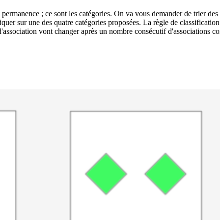
4 catégories en fonction de trois critères : la forme qui y est dessinée, la couleur des formes ou le nombre de formes.
est inconnue. On vous dira seulement si l'association que vous avez réalisée est correcte ou pas. A vous alors de trouver la bonne règle
les d'association vont changer après un nombre consécutif d'associations