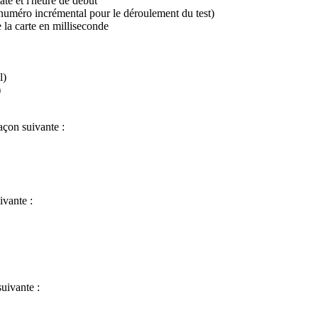
ate et l'heure de début
 identifiant d'avancement du test (numéro incrémental pour le déroulement du test)
 la carte en milliseconde
l)
)
açon suivante :
ivante :
suivante :